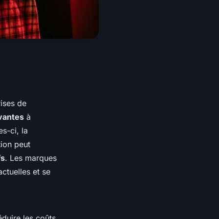
ises de
vantes
à
s-ci, la
tion peut
fs
. Les marques
ctuelles et se
duire les coûts.