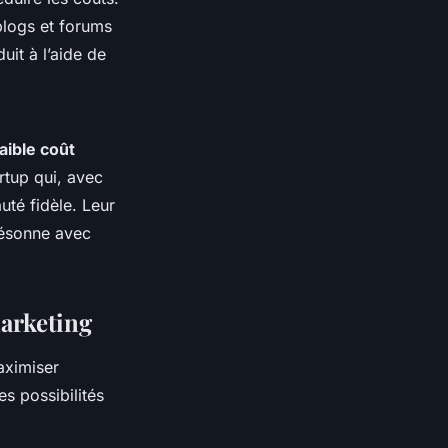
blogs et forums
uit à l’aide de
aible coût
rtup qui, avec
uté fidèle. Leur
résonne avec
marketing
aximiser
es possibilités