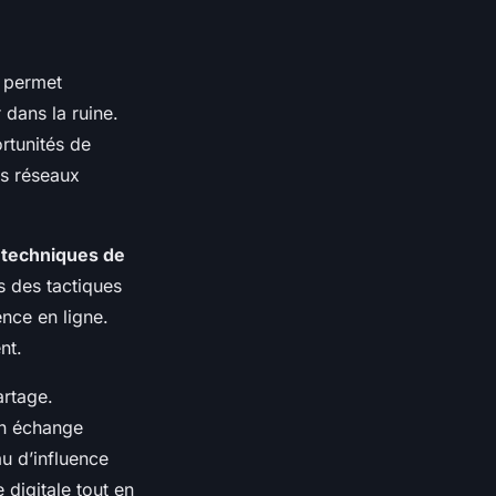
permet
 dans la ruine.
rtunités de
es réseaux
e techniques de
rs des tactiques
ence en ligne.
nt.
artage.
un échange
au d’influence
digitale tout en