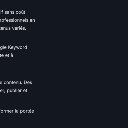
if sans coût
rofessionnels en
tenus variés.
oogle Keyword
te et à
de contenu. Des
r, publier et
former la portée