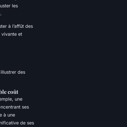
juster les
.
er à l’affût des
 vivante et
illustrer des
ble coût
xemple, une
oncentrant ses
e à une
nificative de ses