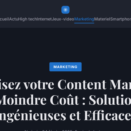
cueil
Actu
High tech
Internet
Jeux-video
Marketing
Materiel
Smartpho
MARKETING
sez votre Content Ma
Moindre Coût : Soluti
ngénieuses et Efficac