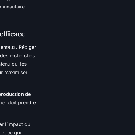
mmunautaire
efficace
mentaux. Rédiger
r des recherches
tenu qui les
r maximiser
production de
rier doit prendre
er l’impact du
 et ce qui