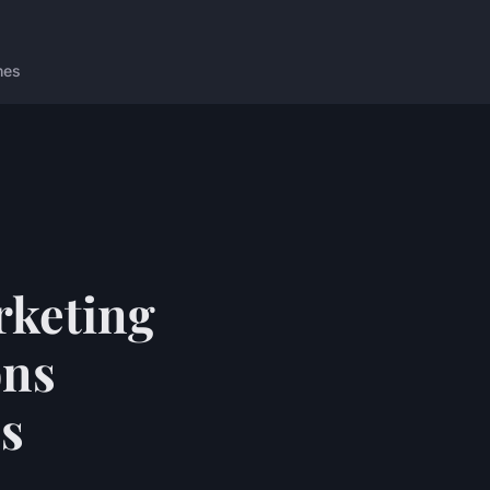
nes
rketing
ons
es