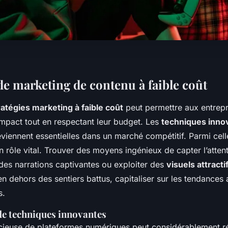
de marketing de contenu à faible coût
ratégies marketing à faible coût
peut permettre aux entrepr
impact tout en respectant leur budget. Les
techniques inno
viennent essentielles dans un marché compétitif. Parmi celle
un rôle vital. Trouver des moyens ingénieux de capter l’atten
er des narrations captivantes ou exploiter des
visuels attracti
n dehors des sentiers battus, capitaliser sur les tendances a
s.
de techniques innovantes
tucieuse de plateformes numériques peut considérablement ré