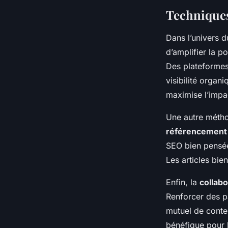
Techniques
Dans l’univers d
d’amplifier la p
Des plateformes
visibilité organ
maximise l’impac
Une autre méthod
référencement
SEO bien pensées
Les articles bie
Enfin, la
collab
Renforcer des p
mutuel de conten
bénéfique pour 