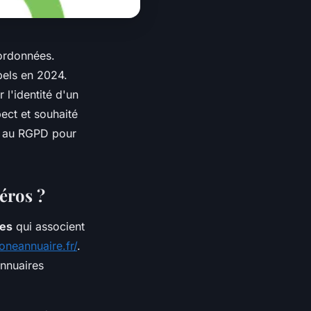
ordonnées.
ppels en 2024.
 l'identité d'un
pect et souhaité
s au RGPD pour
éros ?
es
qui associent
oneannuaire.fr/
.
annuaires