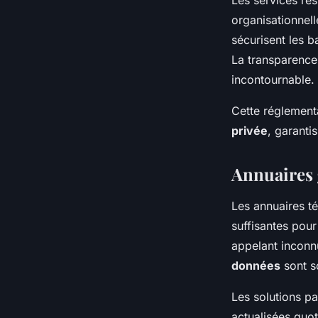
organisationnell
sécurisent les b
La transparence 
incontournable.
Cette réglementa
privée
, garantis
Annuaires g
Les annuaires té
suffisantes pour
appelant inconn
données
sont s
Les solutions p
actualisées quo