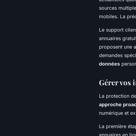
sources multiple
mobiles. La pré
Le support clien
annuaires gratui
proposent une a
demandes spécif
données
personn
Gérer vos 
La protection d
approche proac
numérique et ex
La première étap
annuaires en li