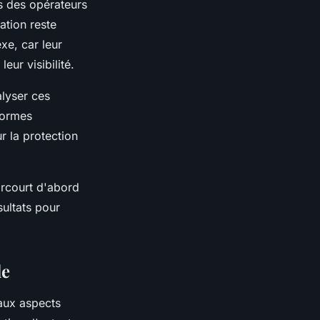
ls des opérateurs
ation reste
xe, car leur
eur visibilité.
lyser ces
formes
r la protection
arcourt d'abord
sultats pour
le
 aux aspects