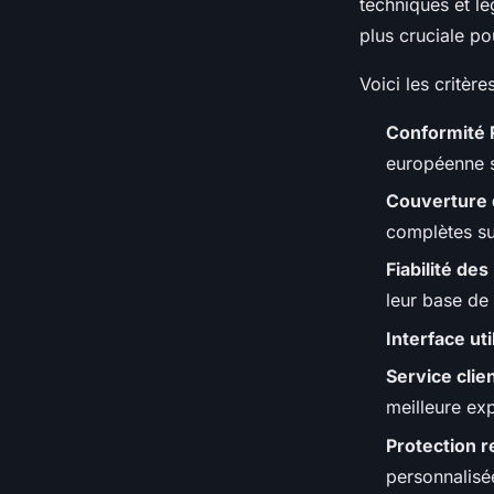
techniques et lé
plus cruciale p
Voici les critèr
Conformité
européenne s
Couverture
complètes su
Fiabilité de
leur base de
Interface uti
Service clie
meilleure ex
Protection 
personnalis