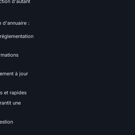
ction d'autant
e d'annuaire :
 réglementation
ormations
rement à jour
s et rapides
rantit une
estion