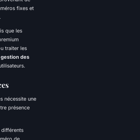
méros fixes et
.
is que les
 premium
 traiter les
a
gestion des
ilisateurs.
ces
s nécessite une
otre présence
différents
uméro de