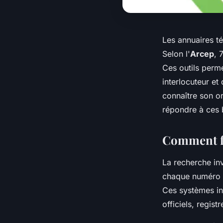
Les annuaires t
Selon l'
Arcep
, 
Ces outils perme
interlocuteur et
connaître son o
répondre à ces 
Comment fo
La recherche in
chaque numéro 
Ces systèmes in
officiels, regi