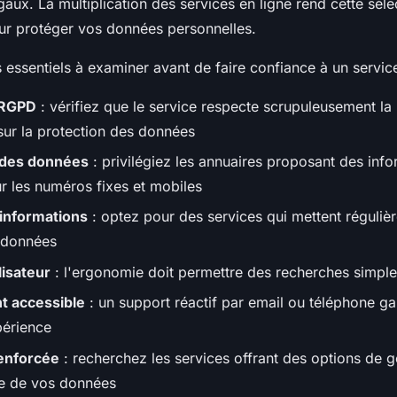
gaux. La multiplication des services en ligne rend cette séle
our protéger vos données personnelles.
es essentiels à examiner avant de faire confiance à un servic
 RGPD
: vérifiez que le service respecte scrupuleusement la
ur la protection des données
 des données
: privilégiez les annuaires proposant des inf
r les numéros fixes et mobiles
s informations
: optez pour des services qui mettent réguliè
 données
lisateur
: l'ergonomie doit permettre des recherches simple
nt accessible
: un support réactif par email ou téléphone ga
périence
renforcée
: recherchez les services offrant des options de g
ée de vos données