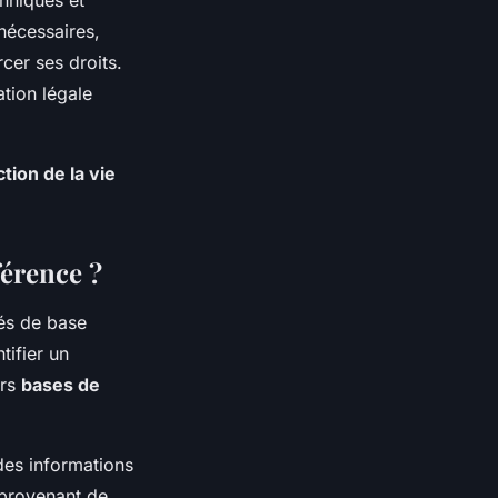
 nécessaires,
cer ses droits.
ation légale
tion de la vie
férence ?
tés de base
tifier un
urs
bases de
des informations
 provenant de