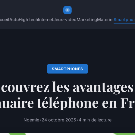
cueil
Actu
High tech
Internet
Jeux-video
Marketing
Materiel
Smartpho
SMARTPHONES
couvrez les avantages
nuaire téléphone en F
Noémie
•
24 octobre 2025
•
4 min de lecture