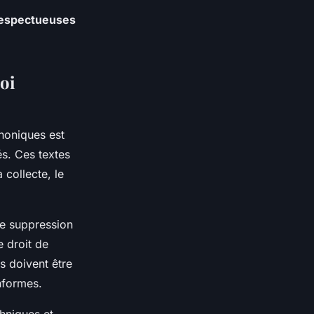
espectueuses
loi
honiques est
és. Ces textes
collecte, le
de suppression
e droit de
s doivent être
nformes.
hniques et