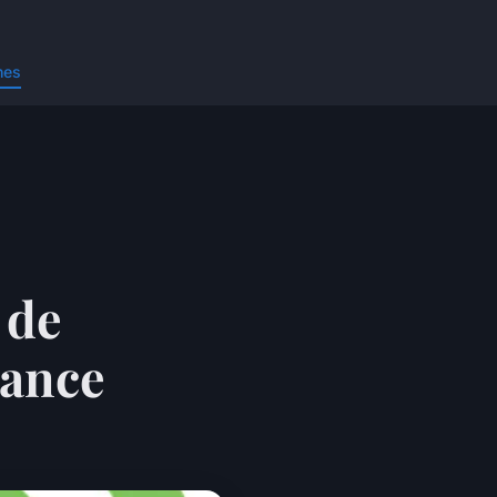
nes
 de
rance