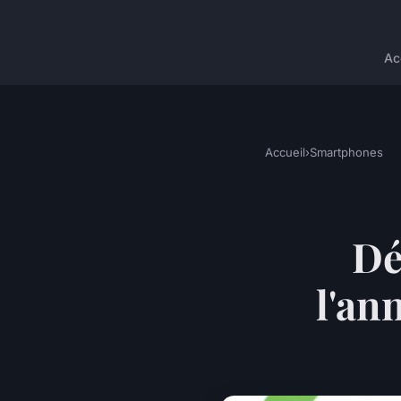
Ac
Accueil
›
Smartphones
Dé
l'an